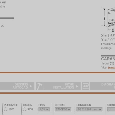
é en
t le
 et
X
= 1.63
Y
= 2.00
Les dimensi
montage.
GARAN
Trois (3)
Voir
term
DESSINS
FICHE
DIAGRA
AUTOCAD
INSTALLATION
PUISSANCE
CANON
FINIS
CCT IRC
LONGUEUR
SORTI
11W
REG