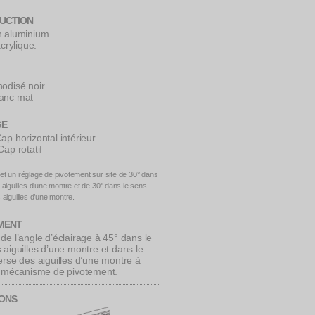
UCTION
 aluminium.
acrylique.
odisé noir
anc mat
GE
ap horizontal intérieur
Cap rotatif
t un réglage de pivotement sur site de 30° dans
 aiguilles d’une montre et de 30° dans le sens
 aiguilles d’une montre.
MENT
de l’angle d’éclairage à 45° dans le
 aiguilles d’une montre et dans le
erse des aiguilles d’une montre à
u mécanisme de pivotement.
IONS