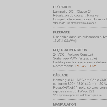
OPÉRATION
Luminaire DC – Classe 2*
Régulation du courant: Passive
Compatibilité alimentation: Universel
*Nécessite une alimentation à distance
PUISSANCE
Disponible dans les puissances suiv
11W/pi (36W/m)
REQUIS ALIMENTATION
24 VDC – Voltage Constant
Sortie type PWM (si gradable)
Certifié pour les opérations à distan
Recommandé
LM-24V.100W
CÂBLAGE
Homologué UL, NEC art. Câble CM
conforme 800*, 48,0″ (1,2 m) – 20 
Rouge(+)/Noir(-), polarisé avec con
rapides sans outil Wago 221.
*Pas approuvé pour les installations plénum.
MANIPULATION