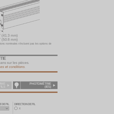
” (41.3 mm)
” (50.8 mm)
ons nominales n’incluent pas les options de
TIE
 ans sur les pièces.
es et conditions
.
MME
PHOTOMÉTRIE
FILS
(IES)
E DE FIL
DIRECTION DE FIL
X