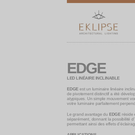
Eklipse Archite
Premium Lighting Products
EDGE
LED LINÉAIRE INCLINABLE
EDGE
est un luminaire linéaire incl
de pivotement distinctif a été dével
atypiques. Un simple mouvement vous
votre luminaire parfaitement perpendi
Le grand avantage du
EDGE
réside 
séparément, donnant la possibilité d’
permettant ainsi des effets d’éclaira
APPLICATIONS