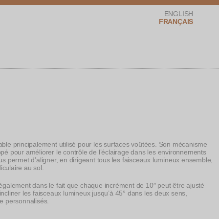
ENGLISH
FRANÇAIS
ctural Lighting
inable principalement utilisé pour les surfaces voûtées. Son mécanisme
oppé pour améliorer le contrôle de l’éclairage dans les environnements
 permet d’aligner, en dirigeant tous les faisceaux lumineux ensemble,
culaire au sol.
également dans le fait que chaque incrément de 10″ peut être ajusté
incliner les faisceaux lumineux jusqu’à 45° dans les deux sens,
ge personnalisés.